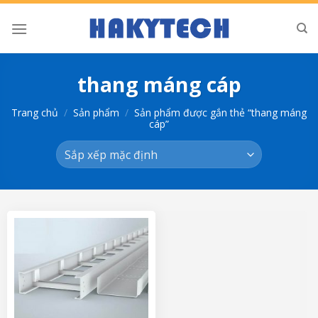
Bỏ
qua
nội
dung
thang máng cáp
Trang chủ
/
Sản phẩm
/
Sản phẩm được gắn thẻ “thang máng
cáp”