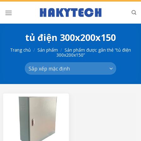
Bỏ
qua
nội
dung
tủ điện 300x200x150
Trang chủ
/
Sản phẩm
/
Sản phẩm được gắn thẻ “tủ điện
300x200x150”