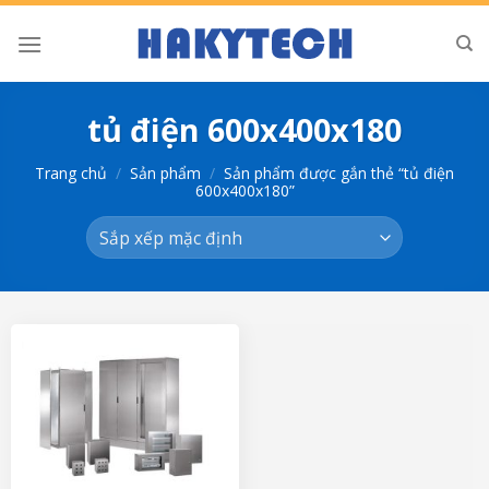
Bỏ
qua
nội
dung
tủ điện 600x400x180
Trang chủ
/
Sản phẩm
/
Sản phẩm được gắn thẻ “tủ điện
600x400x180”