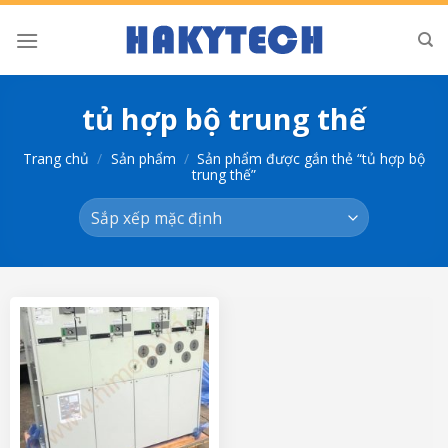
Bỏ
qua
nội
dung
tủ hợp bộ trung thế
Trang chủ
/
Sản phẩm
/
Sản phẩm được gắn thẻ “tủ hợp bộ
trung thế”