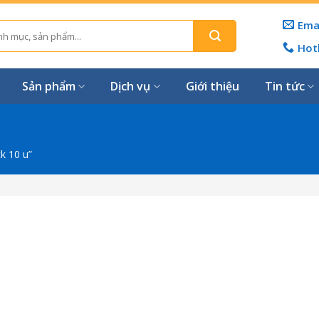
Ema
Hot
Sản phẩm
Dịch vụ
Giới thiệu
Tin tức
k 10 u”