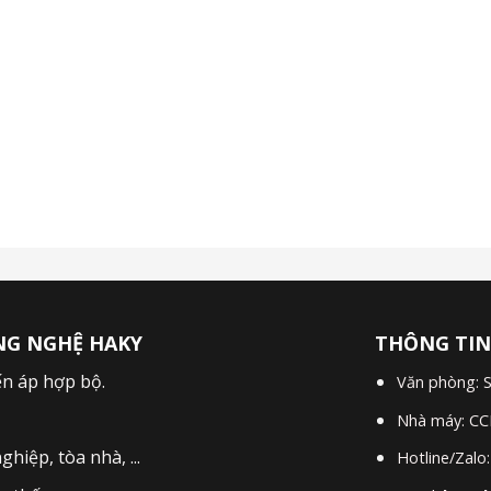
NG NGHỆ HAKY
THÔNG TIN
ến áp hợp bộ
.
Văn phòng: S
Nhà máy: CC
iệp, tòa nhà, ...
Hotline/Zalo