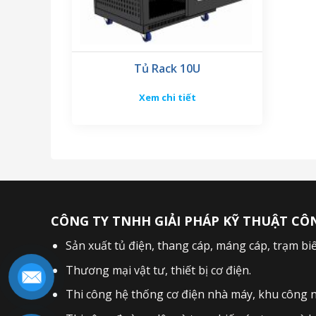
Tủ Rack 10U
Xem chi tiết
CÔNG TY TNHH GIẢI PHÁP KỸ THUẬT CÔ
Sản xuất
tủ điện
,
thang cáp
,
máng cáp
,
trạm bi
Thương mại vật tư, thiết bị cơ điện.
Thi công hệ thống cơ điện nhà máy, khu công ngh