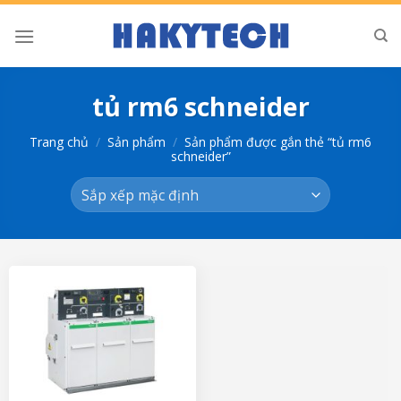
Bỏ
qua
nội
dung
tủ rm6 schneider
Trang chủ
/
Sản phẩm
/
Sản phẩm được gắn thẻ “tủ rm6
schneider”