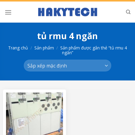
Bỏ
qua
nội
dung
tủ rmu 4 ngăn
Trang chủ
/
Sản phẩm
/
Sản phẩm được gắn thẻ “tủ rmu 4
ngăn”