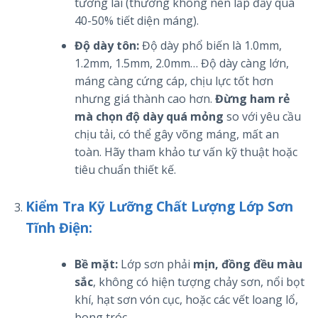
tương lai (thường không nên lấp đầy quá
40-50% tiết diện máng).
Độ dày tôn:
Độ dày phổ biến là 1.0mm,
1.2mm, 1.5mm, 2.0mm… Độ dày càng lớn,
máng càng cứng cáp, chịu lực tốt hơn
nhưng giá thành cao hơn.
Đừng ham rẻ
mà chọn độ dày quá mỏng
so với yêu cầu
chịu tải, có thể gây võng máng, mất an
toàn. Hãy tham khảo tư vấn kỹ thuật hoặc
tiêu chuẩn thiết kế.
Kiểm Tra Kỹ Lưỡng Chất Lượng Lớp Sơn
Tĩnh Điện:
Bề mặt:
Lớp sơn phải
mịn, đồng đều màu
sắc
, không có hiện tượng chảy sơn, nổi bọt
khí, hạt sơn vón cục, hoặc các vết loang lổ,
bong tróc.