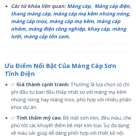
Các từ khóa liên quan:
Máng cáp
,
Máng cáp điện
,
thang máng cáp
,
máng cáp mạ kẽm nhúng nóng
,
máng cáp inox
,
máng cáp mạ kẽm
,
máng cáp
nhôm
,
máng điện công nghiệp
,
khay cáp
,
máng
lưới
,
máng cáp tôn zam
,
máng cáp sơn tĩnh điện,
máng cáp sơn tĩnh điện, máng cáp sơn tĩnh điện,
máng cáp sơn tĩnh điện, máng cáp sơn tĩnh điện,
Ưu Điểm Nổi Bật Của Máng Cáp Sơn
Tĩnh Điện
✅
Giá thành cạnh tranh:
Thường là lựa chọn có chi
phí đầu tư ban đầu thấp nhất so với máng mạ kẽm
nhúng nóng hay máng inox, phù hợp với nhiều phân
khúc dự án.
✅
Tính thẩm mỹ cao:
Bề mặt sơn mịn, đều màu, che
phủ tốt các khuyết điểm bề mặt kim loại. Sự đa dạng
về màu sắc giúp dễ dàng phối hợp với thiết kế nội