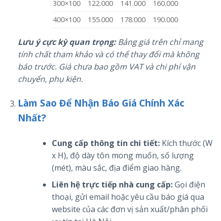
300×100
122.000
141.000
160.000
400×100
155.000
178.000
190.000
Lưu ý cực kỳ quan trọng:
Bảng giá trên chỉ mang
tính chất tham khảo và có thể thay đổi mà không
báo trước. Giá chưa bao gồm VAT và chi phí vận
chuyển, phụ kiện.
Làm Sao Để Nhận Báo Giá Chính Xác
Nhất?
Cung cấp thông tin chi tiết:
Kích thước (W
x H), độ dày tôn mong muốn, số lượng
(mét), màu sắc, địa điểm giao hàng.
Liên hệ trực tiếp nhà cung cấp:
Gọi điện
thoại, gửi email hoặc yêu cầu báo giá qua
website của các đơn vị sản xuất/phân phối