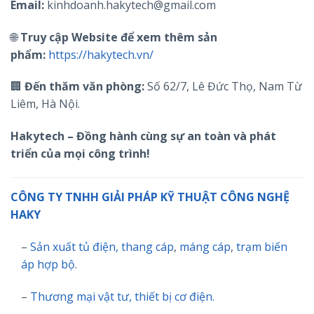
Email:
kinhdoanh.hakytech@gmail.com
🌐
Truy cập Website để xem thêm sản
phẩm:
https://hakytech.vn/
🏢
Đến thăm văn phòng:
Số 62/7, Lê Đức Thọ, Nam Từ
Liêm, Hà Nội.
Hakytech – Đồng hành cùng sự an toàn và phát
triển của mọi công trình!
CÔNG TY TNHH GIẢI PHÁP KỸ THUẬT CÔNG NGHỆ
HAKY
–
Sản xuất tủ điện,
thang cáp
,
máng cáp
,
trạm biến
áp hợp bộ
.
–
Thương mại vật tư, thiết bị cơ điện.