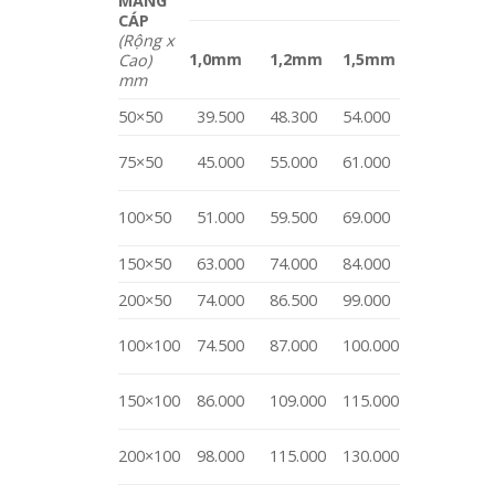
MÁNG
CÁP
(Rộng x
1,0mm
1,2mm
1,5mm
Cao)
mm
50×50
39.500
48.300
54.000
75×50
45.000
55.000
61.000
100×50
51.000
59.500
69.000
150×50
63.000
74.000
84.000
200×50
74.000
86.500
99.000
100×100
74.500
87.000
100.000
150×100
86.000
109.000
115.000
200×100
98.000
115.000
130.000